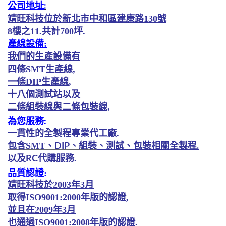
公司地址
:
靖旺科技位於新北市中和區建康
路
130
號
8
樓
之
11.
共計
700
坪.
產線設備
:
我們的生產設備有
四條
SMT
生產線
,
一條
DIP
生產線
,
十八個測試站以及
二條組裝線與二條包裝線
,
為您服務
:
一貫
性的全製程專業代工廠.
包含SMT
、DIP
、組裝
、測試
、包裝相關全製程.
以及RC代購服務.
品質認證
:
靖旺科技於
2003
年
3
月
取得
ISO9001:2000
年版
的認證
,
並且在
2009
年
3
月
也通過
ISO9001:2008
年版的認證
.