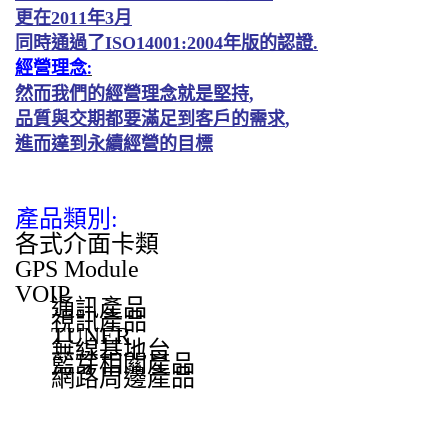
更在
2011
年
3
月
同時通過了
ISO14001:2004
年版的認證
.
經營理念
:
然而我們的
經營理念
就是堅
持
,
品質與交期都要滿足到客戶的需求
,
進而達到永續經營
的目
標
產品類別:
各式介面卡類
GPS Module
VOIP
通訊產品
視訊產品
TUNER
無線基地台
藍芽相關產品
網路周邊產品