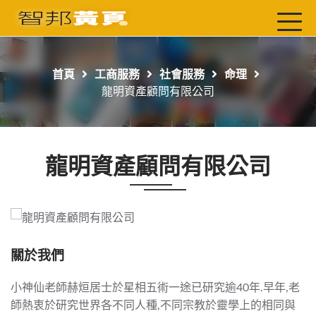
首頁
最新店家
首頁
工商服務
社會服務
命理
吃喝玩樂
龍明資產顧問有限公司
工商服務
玩樂導航主題行程
龍明資產顧問有限公司
免費刊登
一頁式黃頁
聯絡我們
關於我們
小神仙老師赫烜居士於星相五術一途已研究逾40年.早年,老
師熱衷於研究世界各不同人種,不同宗教於靈學上的相同與