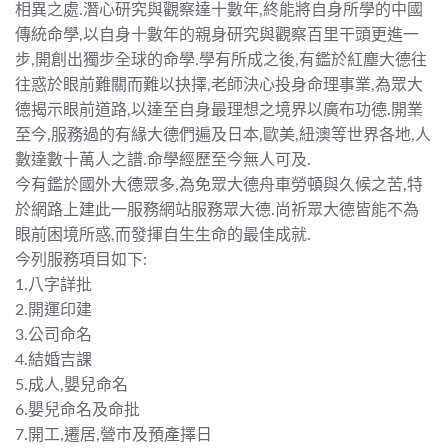
相異之處.潛心研究與觀察達十數年,終能將自身所學的中國
傳統命學,以自身十數年的親身研究與觀察百里干頭更進一
步,開創出獨步全球的命學.學有所成之後,有鑑於紅塵大德往
往惑於眼前難關而難以抉擇,老師決心投身命理事業,為眾大
德揭示眼前道路,以達至自身最理想之境界以廣布功德.開業
至今,服務過的有緣大德們遍及日本,歐美,紐澳等世界各地,人
數達數十萬人之譜.命學經歷至今無人可及.
今有鑑於國外大德眾多,為免眾大德舟車勞頓與久候之苦,特
於網路上建此一服務網站服務眾大德.尚祈眾大德皆能不為
眼前困境所惑,而發揮自生生命的最佳成就.
今列服務項目如下:
1.八字詳批
2.開運印建
3.公司命名
4.結婚吉課
5.成人,嬰兒命名
6.嬰兒命名及命批
7.開工,遷居,營市及預產擇日