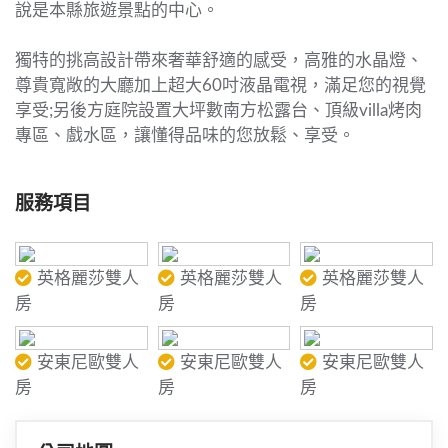
說是本縣旅遊景點的中心。
獨特的挑高設計帶來奢華舒適的感受，高雅的水晶燈、
尊貴寬敞的大廳加上超大60吋液晶電視，滿足您的視覺
享受;另後方庭院設置大坪數南方松露台、頂級villa烤肉
專區、戲水區，讓懂得品味的您放鬆、享受。
服務項目
英格麗莎雙人
英格麗莎雙人
英格麗莎雙人
房
房
房
安東尼歐雙人
安東尼歐雙人
安東尼歐雙人
房
房
房