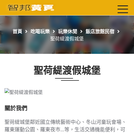
首頁
最新店家
首頁
吃喝玩樂
玩樂休閒
飯店旅館民宿
吃喝玩樂
聖荷緹渡假城堡
工商服務
玩樂導航主題行程
聖荷緹渡假城堡
免費刊登
一頁式黃頁
聯絡我們
關於我們
聖荷緹城堡鄰近國立傳統藝術中心、冬山河童玩會場、
羅東運動公園、羅東夜市…等，生活交通機能便利，可