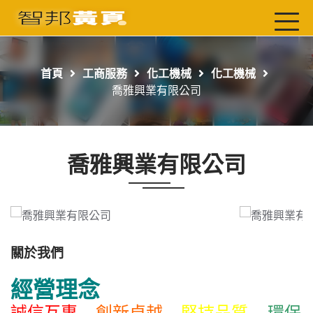
首頁
最新店家
首頁
工商服務
化工機械
化工機械
吃喝玩樂
喬雅興業有限公司
工商服務
玩樂導航主題行程
喬雅興業有限公司
免費刊登
一頁式黃頁
聯絡我們
關於我們
經營理念
誠信互惠
創新卓越
堅持品質
環保