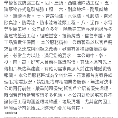
學槽各式防漏工程。 四、屋頂、西曬牆隔熱工程。 五、
建築物各式龜裂補強工程。 六、耐磨地坪、耐酸鹼地
坪、無縫地板。 七、管路油漆、水泥漆、乳膠漆、奈米
除臭漆、防霉漆、防水漆等漆類工程。 八、泥作、水電
等附屬工程。 公司成立多年，除新建工程亦承包過許多
舊建物整治工程，經驗豐富、技術純熟、信譽卓越，施
工品質責任保固。 本於服務精神，公司著重於以客戶需
求目標之達成與問題之改善，歡迎有各種疑難雜症委
託，必當全力以赴，滿足您的要求。 本公司中、彰、
投、南、高、屏可人員前往鑑識報價，其餘地區可先上
傳相片概估與建議，有確切需求再派人前往實地鑑識後
報價。 本公司服務區域為全省北基、花東都曾有案件處
理(民宅看狀況，請就近找尋相關業者服務，無法解決本
公司再行前往，嚴重問題優先)舊客戶介紹者優先處理，
時間若有所延宕敬請多多包涵。 本公司對於民宅案件不
論何種工程均涵蓋環境維護、垃圾清運。尤其室內因工
程施做所可能造成之髒污均會加強管控。
【
相關證照
】