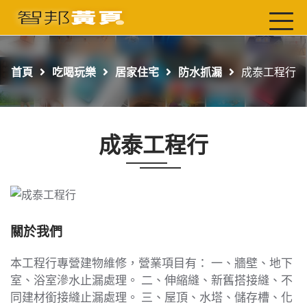
首頁
最新店家
首頁
吃喝玩樂
居家住宅
防水抓漏
成泰工程行
吃喝玩樂
工商服務
成泰工程行
玩樂導航主題行程
免費刊登
一頁式黃頁
聯絡我們
關於我們
本工程行專營建物維修，營業項目有： 一、牆壁、地下
室、浴室滲水止漏處理。 二、伸縮縫、新舊搭接縫、不
同建材銜接縫止漏處理。 三、屋頂、水塔、儲存槽、化