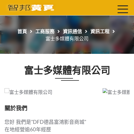
首頁
最新店家
首頁
工商服務
資訊通信
資訊工程
吃喝玩樂
富士多媒體有限公司
工商服務
玩樂導航主題行程
富士多媒體有限公司
免費刊登
一頁式黃頁
聯絡我們
關於我們
您好 我們是"DFD德昌富鴻影音商城"
在地經營逾60年經歷