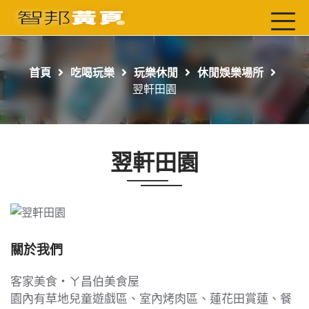
首頁
最新店家
首頁
吃喝玩樂
玩樂休閒
休閒娛樂場所
吃喝玩樂
翌軒田園
工商服務
玩樂導航主題行程
翌軒田園
免費刊登
一頁式黃頁
聯絡我們
關於我們
客家美食‧ㄚ昌伯美食屋
園內有草地兒童遊戲區、室內烤肉區、蓮花田賞蓮、餐