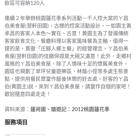
飲區可容納120人
連續２年舉辦桃園蓮花季系列活動－千人焢大窯的ㄚ昌
伯美食屋(翌軒田園)，古樸的焢窯活動設計，一如園主黃
承昌的客家人本色～實在、古意！黄園主為了發揚傳統
客家飲食文化，餐廳料理以客家風味餐為主軸，值得一
提的是，貫徹「庄腳人鄉土餐」的經營理念，ㄚ昌伯美
食屋(翌軒田園)的佳餚保證是大碗又滿意！此外，走鄉村
風格的ㄚ昌伯美食屋，除了人情味十足的懷舊美食外，
園區也規劃了草坪兒童遊樂區、林蔭小徑等多處生態景
點，提供用餐民眾當作飯後休憩的好去處。好客的ㄚ昌
伯(黄園主)說，來到ㄚ昌伯美食屋，請當作自個的家吧！
歡迎隨意四處走走！
資料來源：
蓮荷國、嬉遊記：2012桃園蓮花季
服務項目