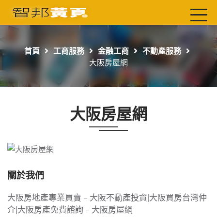
首頁
最新店家
首頁
工商服務
金融工商
不動產服務
吃喝玩樂
大阪房屋網
工商服務
玩樂導航主題行程
大阪房屋網
免費刊登
一頁式黃頁
聯絡我們
關於我們
大阪房地產專業買賣
﹣
大阪不動產投資
|
大阪買房台灣仲
介
|
大阪房產免費諮詢
﹣
大阪房屋網