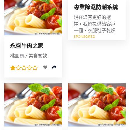
專業除濕防潮系統
櫃訂製
現在您有更好的選
擇，我們提供給客戶
一個，衣服鞋子乾燥
SPONSORED
無霉的置放空間，客
戶可以依他的喜好，
永盛牛肉之家
與裝潢搭配，訂製一
桃園縣 / 美食餐飲
個專屬除濕系統櫃，
讓"霉不在家"...