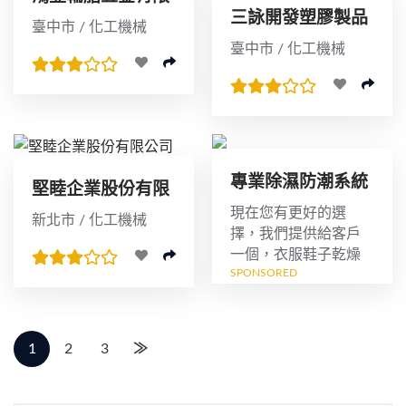
三詠開發塑膠製品
公司
臺中市 / 化工機械
有限公司
臺中市 / 化工機械
專業除濕防潮系統
堅睦企業股份有限
櫃訂製
公司
現在您有更好的選
新北市 / 化工機械
擇，我們提供給客戶
一個，衣服鞋子乾燥
SPONSORED
無霉的置放空間，客
戶可以依他的喜好，
與裝潢搭配，訂製一
個專屬除濕系統櫃，
1
2
3
≫
讓"霉不在家"...