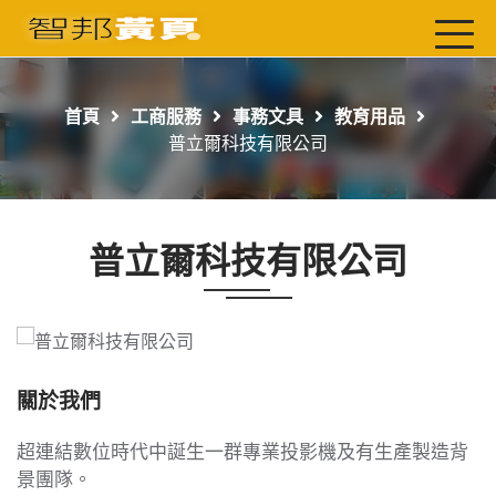
首頁
最新店家
首頁
工商服務
事務文具
教育用品
吃喝玩樂
普立爾科技有限公司
工商服務
玩樂導航主題行程
普立爾科技有限公司
免費刊登
一頁式黃頁
聯絡我們
關於我們
超連結數位時代中誕生一群專業投影機及有生產製造背
景團隊。