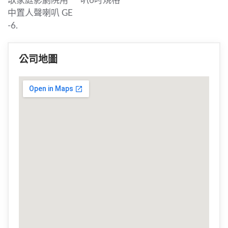
歌家庭影劇院用
叭6吋規格
中置人聲喇叭 GE
-6.
公司地圖