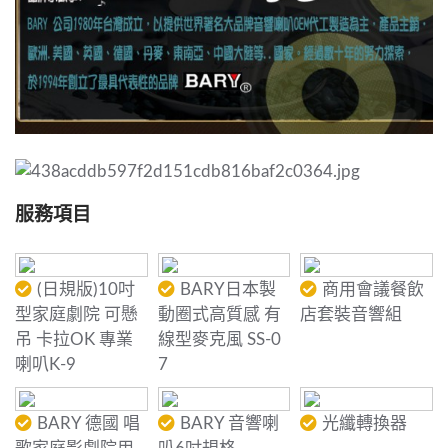
服務項目
(日規版)10吋
BARY日本製
商用會議餐飲
型家庭劇院 可懸
動圈式高質感 有
店套裝音響組
吊 卡拉OK 專業
線型麥克風 SS-0
喇叭K-9
7
BARY 德國 唱
BARY 音響喇
光纖轉換器